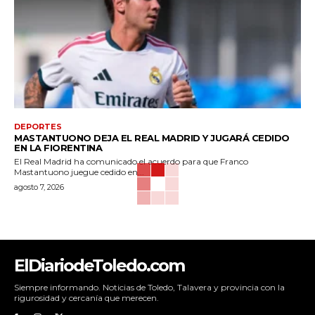
DEPORTES
MASTANTUONO DEJA EL REAL MADRID Y JUGARÁ CEDIDO
EN LA FIORENTINA
El Real Madrid ha comunicado el acuerdo para que Franco
Mastantuono juegue cedido en...
agosto 7, 2026
ElDiariodeToledo.com
Siempre informando. Noticias de Toledo, Talavera y provincia con la
rigurosidad y cercanía que merecen.