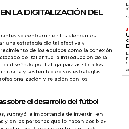
L
s
N LA DIGITALIZACIÓN DEL
a
S
cipantes se centraron en los elementos
 una estrategia digital efectiva y
 crecimiento de los equipos como la conexión
L
tacado del taller fue la introducción de la
p
q
ama diseñado por LaLiga para asistir a los
a
ucturada y sostenible de sus estrategias
profesionalización y relación con los
s sobre el desarrollo del fútbol
as, subrayó la importancia de invertir «en
as y en las personas que lo hacen posible»
és del proyecto de consultoría en Irak,