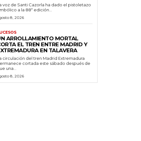
a voz de Santi Cazorla ha dado el pistoletazo
imbólico a la 88ª edición...
gosto 8, 2026
UCESOS
UN ARROLLAMIENTO MORTAL
CORTA EL TREN ENTRE MADRID Y
EXTREMADURA EN TALAVERA
a circulación del tren Madrid Extremadura
ermanece cortada este sábado después de
ue una...
gosto 8, 2026