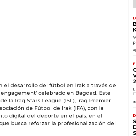
D
K
W
p
a
E
C
el desarrollo del fútbol en Irak a través de
E
‘fan engagement’ celebrado en Bagdad. Este
1
de la Iraq Stars League (ISL), Iraq Premier
a
ociación de Fútbol de Irak (IFA), con la
to digital del deporte en el país, en el
D
ue busca reforzar la profesionalización del