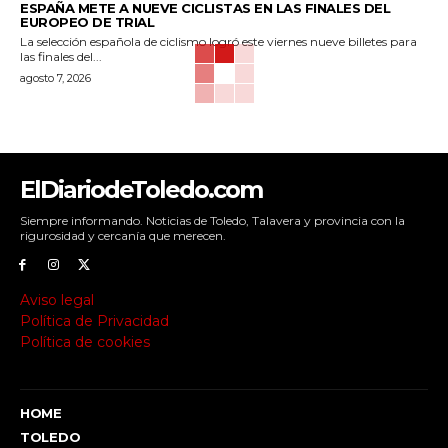
ESPAÑA METE A NUEVE CICLISTAS EN LAS FINALES DEL
EUROPEO DE TRIAL
La selección española de ciclismo logró este viernes nueve billetes para
las finales del...
agosto 7, 2026
ElDiariodeToledo.com
Siempre informando. Noticias de Toledo, Talavera y provincia con la
rigurosidad y cercanía que merecen.
Aviso legal
Política de Privacidad
Política de cookies
HOME
TOLEDO