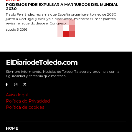
PODEMOS PIDE EXPULSAR A MARRUECOS DEL MUNDIAL
2030
Pablo Fernández reclama que España organice el torneo de 2030
junto a Portugal y excluya a Marruecos, mientras Sumar plantea
revisar el acuerdo desde el Congreso.
agosto 5, 2026
ElDiariodeToledo.com
Siempre informando. Noticias de Toledo, Talavera y provincia con la
rigurosidad y cercanía que merecen.
Aviso legal
Política de Privacidad
Política de cookies
HOME