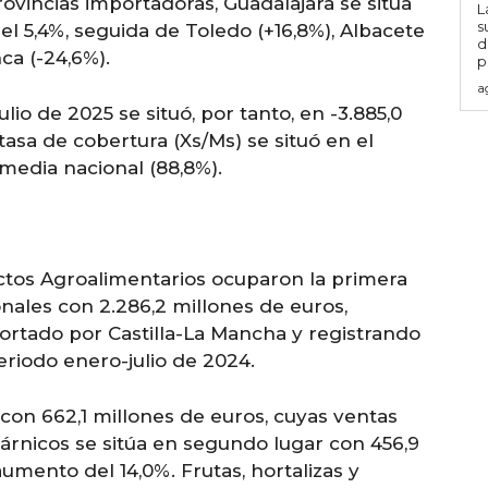
ovincias importadoras, Guadalajara se sitúa
L
s
l 5,4%, seguida de Toledo (+16,8%), Albacete
d
nca (-24,6%).
p
a
ulio de 2025 se situó, por tanto, en -3.885,0
tasa de cobertura (Xs/Ms) se situó en el
 media nacional (88,8%).
uctos Agroalimentarios ocuparon la primera
onales con 2.286,2 millones de euros,
ortado por Castilla-La Mancha y registrando
riodo enero-julio de 2024.
 con 662,1 millones de euros, cuyas ventas
árnicos se sitúa en segundo lugar con 456,9
umento del 14,0%. Frutas, hortalizas y