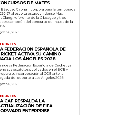
CONCURSOS DE MATES
l Bàsquet Girona incorpora para la temporada
026-27 al escolta estadounidense Mac
cClung, referente de la G League y tres
eces campeón del concurso de mates de la
BA.
gosto 6, 2026
EPORTES
LA FEDERACIÓN ESPAÑOLA DE
CRICKET ACTIVA SU CAMINO
HACIA LOS ÁNGELES 2028
a nueva Federación Española de Cricket ya
iene sus estatutos publicados en el BOE y
repara su incorporación al COE ante la
legada del deporte a Los Ángeles 2028.
gosto 6, 2026
EPORTES
LA CAF RESPALDA LA
ACTUALIZACIÓN DE FIFA
FORWARD ENTERPRISE