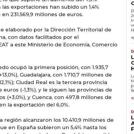
a las exportaciones han subido un 1,4%
E
 en 231.569,9 millones de euros.
2
M
v
 elaborado por la Dirección Territorial de
N
, con datos facilitados por el
a
AT a este Ministerio de Economía, Comercio
D
ledo ocupó la primera posición, con 1.935,7
13,0%), Guadalajara, con 1.710,7 millones de
L
t
2,1%); Ciudad Real es la tercera provincia
p
 euros (-1,3%), y le siguen las provincias de
l
os (+3,0%), y Cuenca, con 497,8 millones de
a
en la exportación del 6,0%.
D
a región alcanzaron los 10.410,9 millones de
que en España subieron un 5,4% hasta los