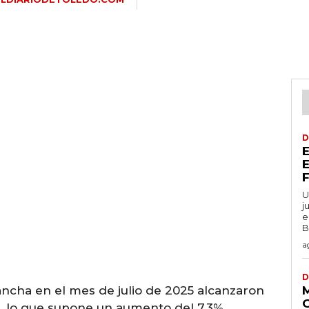
D
U
j
e
B
a
D
ancha en el mes de julio de 2025 alcanzaron
os, lo que supone un aumento del 7,3%