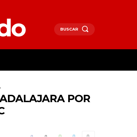
edo
BUSCAR
SPAÑA
DEPORTES
MORE
.
UADALAJARA POR
C