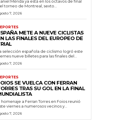
aniel Mérida ya está en los octavos de final
el torneo de Montreal, sexto...
gosto 7, 2026
EPORTES
ESPAÑA METE A NUEVE CICLISTAS
EN LAS FINALES DEL EUROPEO DE
RIAL
a selección española de ciclismo logró este
iernes nueve billetes para las finales del...
gosto 7, 2026
EPORTES
FOIOS SE VUELCA CON FERRAN
ORRES TRAS SU GOL EN LA FINAL
MUNDIALISTA
l homenaje a Ferran Torres en Foios reunió
ste viernes a numerosos vecinos y...
gosto 7, 2026