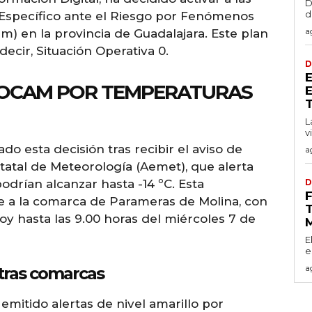
D
d
n Específico ante el Riesgo por Fenómenos
a
) en la provincia de Guadalajara. Este plan
decir, Situación Operativa 0.
D
EOCAM POR TEMPERATURAS
T
L
v
o esta decisión tras recibir el aviso de
a
statal de Meteorología (Aemet), que alerta
drían alcanzar hasta -14 ºC. Esta
D
e a la comarca de Parameras de Molina, con
T
oy hasta las 9.00 horas del miércoles 7 de
E
e
a
otras comarcas
emitido alertas de nivel amarillo por