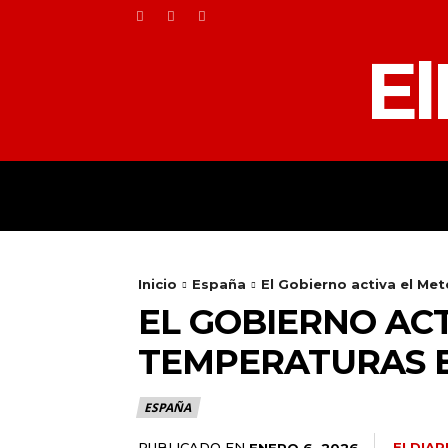
El
HOME
TOLEDO
Inicio
España
El Gobierno activa el Me
EL GOBIERNO AC
TEMPERATURAS E
ESPAÑA
PUBLICADO EN
ELDIA
ENERO 6, 2026