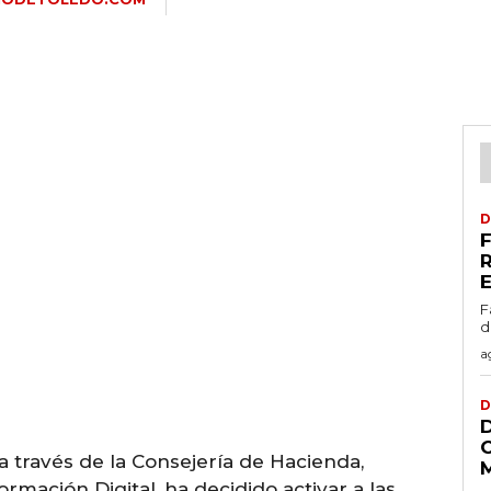
D
F
d
a
D
a través de la Consejería de Hacienda,
rmación Digital, ha decidido activar a las