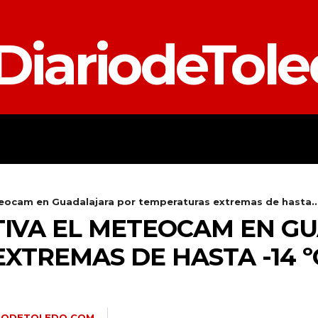
DiariodeTol
TALAVERA
PROVINCIA
E
teocam en Guadalajara por temperaturas extremas de hasta..
TIVA EL METEOCAM EN G
XTREMAS DE HASTA -14 º
RIODETOLEDO.COM