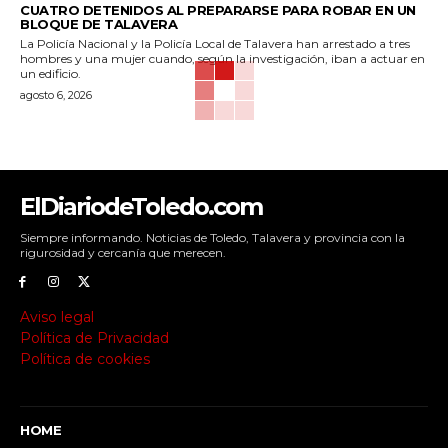
CUATRO DETENIDOS AL PREPARARSE PARA ROBAR EN UN
BLOQUE DE TALAVERA
La Policía Nacional y la Policía Local de Talavera han arrestado a tres
hombres y una mujer cuando, según la investigación, iban a actuar en
un edificio.
agosto 6, 2026
ElDiariodeToledo.com
Siempre informando. Noticias de Toledo, Talavera y provincia con la
rigurosidad y cercanía que merecen.
Aviso legal
Política de Privacidad
Política de cookies
HOME