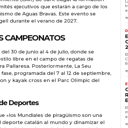
L
M
mités ejecutivos que estarán a cargo de los
e
smo de Aguas Bravas. Este evento se
a
rgell durante el verano de 2027.
D
OS CAMPEONATOS
2
el 30 de junio al 4 de julio, donde se
E
stilo libre en el campo de regatas de
C
R
era Pallaresa. Posteriormente, La Seu
a
 fase, programada del 7 al 12 de septiembre,
lon y kayak cross en el Parc Olímpic del
E
 de Deportes
E
m
que «los Mundiales de piragüismo son una
e
l deporte catalán al mundo y dinamizar el
a