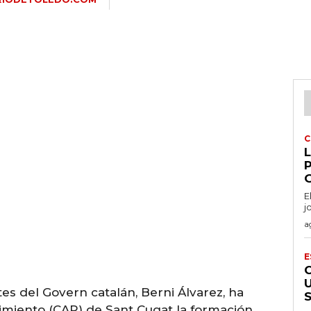
C
E
j
a
E
es del Govern catalán, Berni Álvarez, ha
imiento (CAR) de Sant Cugat la formación