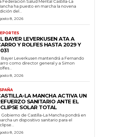
a Federación Salud Mental Castilla-La
ancha ha puesto en marcha la novena
dición del...
gosto 8, 2026
EPORTES
EL BAYER LEVERKUSEN ATA A
CARRO Y ROLFES HASTA 2029 Y
031
l Bayer Leverkusen mantendrá a Fernando
arro como director general y a Simon
olfes...
gosto 8, 2026
SPAÑA
CASTILLA-LA MANCHA ACTIVA UN
REFUERZO SANITARIO ANTE EL
ECLIPSE SOLAR TOTAL
l Gobierno de Castilla-La Mancha pondrá en
archa un dispositivo sanitario para el
clipse...
gosto 8, 2026