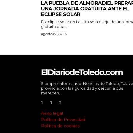
LA PUEBLA DE ALMORADIEL PREPA
UNA JORNADA GRATUITA ANTE EL
ECLIPSE SOLAR
El eclipse solar en La Hita será el eje de una jor
gratuita que...
agosto 8, 2026
ElDiariodeToledo.com
Siempre informando. Noticias de Toledo, Talave
provincia con la rigurosidad y cercanía que
merecen.
Aviso legal
Política de Privacidad
Política de cookies