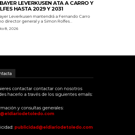
 BAYER LEVERKUSEN ATA A CARRO Y
LFES HASTA 2029 Y 2031
Bayer Leverkusen mantendrá a Fernando Carro
 director general y a Simon Rolfes...
to 8, 2026
ntacta
uieres contactar contactar con nosotros
es hacerlo a través de los siguientes emails:
rmación y consultas generales:
o@eldiariodetoledo.com
icidad:
publicidad@eldiariodetoledo.com