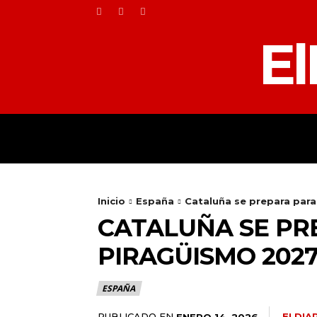
El
HOME
TOLEDO
Inicio
España
Cataluña se prepara para 
CATALUÑA SE PR
PIRAGÜISMO 2027
ESPAÑA
PUBLICADO EN
ELDIA
ENERO 14, 2026