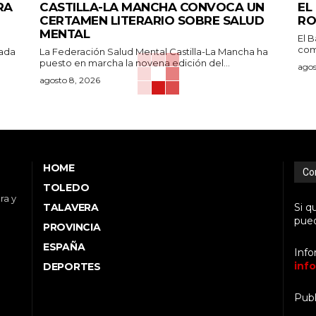
RA
CASTILLA-LA MANCHA CONVOCA UN
EL
CERTAMEN LITERARIO SOBRE SALUD
RO
MENTAL
El 
como
nada
La Federación Salud Mental Castilla-La Mancha ha
puesto en marcha la novena edición del...
agos
agosto 8, 2026
HOME
Co
TOLEDO
ra y
TALAVERA
Si q
pued
PROVINCIA
ESPAÑA
Info
inf
DEPORTES
Publ