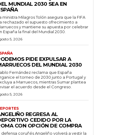
DEL MUNDIAL 2030 SEA EN
ESPAÑA
a ministra Milagros Tolón asegura que la FIFA
a rechazado el supuesto ofrecimiento a
arruecos y mantiene su apuesta por celebrar
n España la final del Mundial 2030.
gosto 5, 2026
SPAÑA
PODEMOS PIDE EXPULSAR A
MARRUECOS DEL MUNDIAL 2030
ablo Fernández reclama que España
rganice el torneo de 2030 junto a Portugal y
xcluya a Marruecos, mientras Sumar plantea
evisar el acuerdo desde el Congreso.
gosto 5, 2026
EPORTES
ANGELIÑO REGRESA AL
DEPORTIVO CEDIDO POR LA
ROMA CON OPCIÓN DE COMPRA
l defensa coruñés Angeliño volverá a vestir la