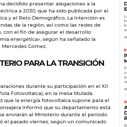
ha decidido presentar alegaciones a la
léctrica a 2030, que ha sido publicada por el
L
gica y el Reto Demográfico. La intención es
h
das de la región, así como las redes de
M
e
s, con el fin de asegurar el desarrollo
a
nomía energética», según ha señalado la
e, Mercedes Gómez.
E
TERIO PARA LA TRANSICIÓN
P
o
e
r
raciones durante su participación en el XII
a
la Fotovoltaica), en la mesa titulada
 que la energía fotovoltaica supone para el
D
a consejera informó que su departamento está
e enviarán al Ministerio durante el periodo
rió el pasado viernes, según un comunicado
E