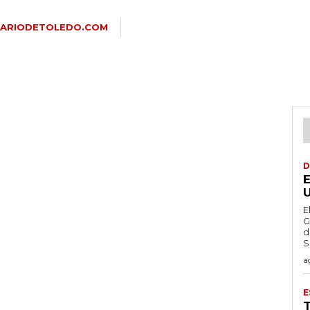
IARIODETOLEDO.COM
D
E
G
d
S
a
E