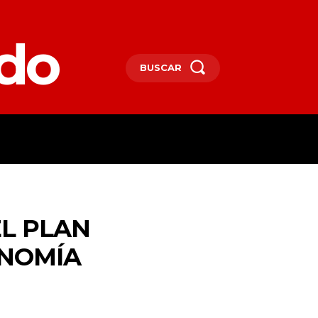
edo
BUSCAR
SPAÑA
DEPORTES
MORE
EL PLAN
ONOMÍA