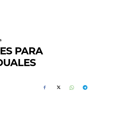
s
NES PARA
DUALES