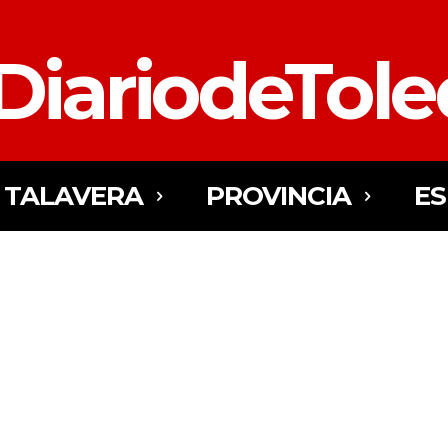
DiariodeTol
TALAVERA
PROVINCIA
E