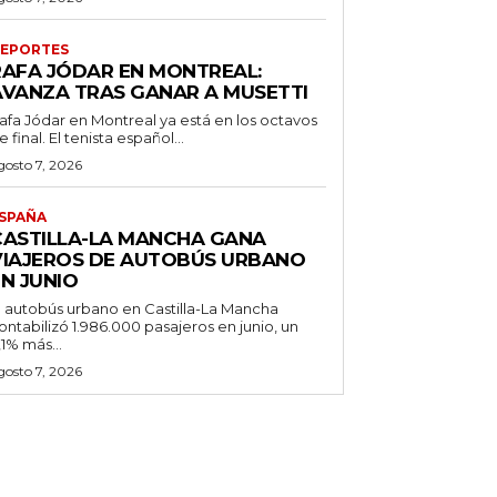
EPORTES
RAFA JÓDAR EN MONTREAL:
AVANZA TRAS GANAR A MUSETTI
afa Jódar en Montreal ya está en los octavos
e final. El tenista español...
gosto 7, 2026
SPAÑA
CASTILLA-LA MANCHA GANA
VIAJEROS DE AUTOBÚS URBANO
N JUNIO
l autobús urbano en Castilla-La Mancha
ontabilizó 1.986.000 pasajeros en junio, un
,1% más...
gosto 7, 2026