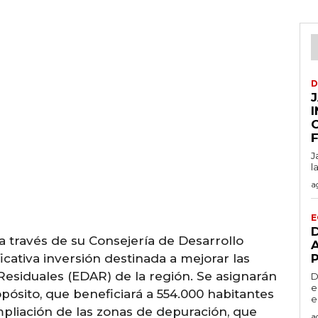
D
J
F
J
l
a
E
a través de su Consejería de Desarrollo
icativa inversión destinada a mejorar las
esiduales (EDAR) de la región. Se asignarán
D
e
pósito, que beneficiará a 554.000 habitantes
e
mpliación de las zonas de depuración, que
a