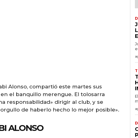
D
J
e
a
T
abi Alonso, compartió este martes sus
a en el banquillo merengue. El tolosarra
E
m
 responsabilidad» dirigir al club, y se
a
 orgullo de haberlo hecho lo mejor posible».
D
ABI ALONSO