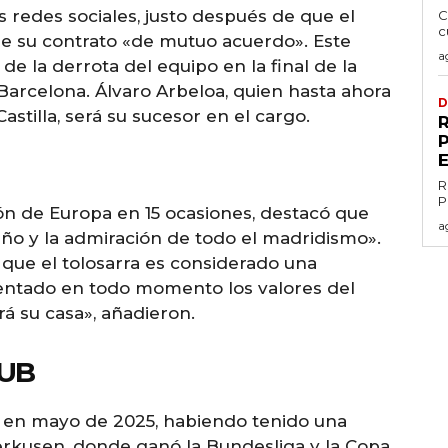
s redes sociales, justo después de que el
C
c
de su contrato «de mutuo acuerdo». Este
a
e la derrota del equipo en la final de la
arcelona. Álvaro Arbeloa, quien hasta ahora
D
stilla, será su sucesor en el cargo.
R
P
ón de Europa en 15 ocasiones, destacó que
a
iño y la admiración de todo el madridismo».
que el tolosarra es considerado una
entado en todo momento los valores del
á su casa», añadieron.
LUB
d en mayo de 2025, habiendo tenido una
erkusen, donde ganó la Bundesliga y la Copa