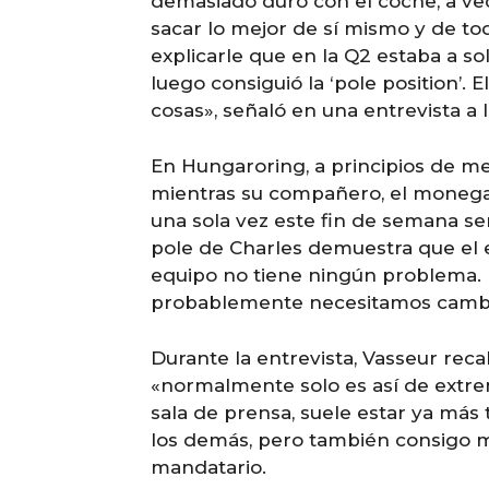
demasiado duro con el coche, a v
sacar lo mejor de sí mismo y de to
explicarle que en la Q2 estaba a s
luego consiguió la ‘pole position’.
cosas», señaló en una entrevista a
En Hungaroring, a principios de m
mientras su compañero, el monegas
una sola vez este fin de semana se
pole de Charles demuestra que el 
equipo no tiene ningún problema. E
probablemente necesitamos cambiar 
Durante la entrevista, Vasseur re
«normalmente solo es así de extrem
sala de prensa, suele estar ya más 
los demás, pero también consigo mi
mandatario.