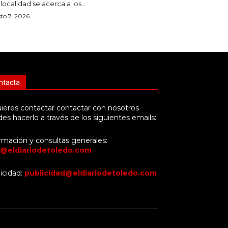
localidad se acerca a los...
to 7, 2026
ntacta
uieres contactar contactar con nosotros
es hacerlo a través de los siguientes emails:
rmación y consultas generales:
o@eldiariodetoledo.com
icidad:
publicidad@eldiariodetoledo.com