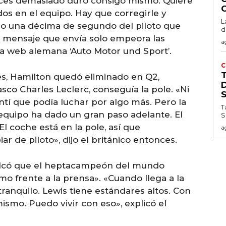
eces demasiado duro consigo mismo. Quiere
dos en el equipo. Hay que corregirle y
L
olo una décima de segundo del piloto que
d
 El mensaje que envía solo empeora las
a
 la web alemana ‘Auto Motor und Sport’.
C
es, Hamilton quedó eliminado en Q2,
D
co Charles Leclerc, conseguía la pole. «Ni
ntí que podía luchar por algo más. Pero la
T
equipo ha dado un gran paso adelante. El
S
l coche está en la pole, así que
a
de piloto», dijo el británico entonces.
calcó que el heptacampeón del mundo
o frente a la prensa». «Cuando llega a la
tranquilo. Lewis tiene estándares altos. Con
smo. Puedo vivir con eso», explicó el