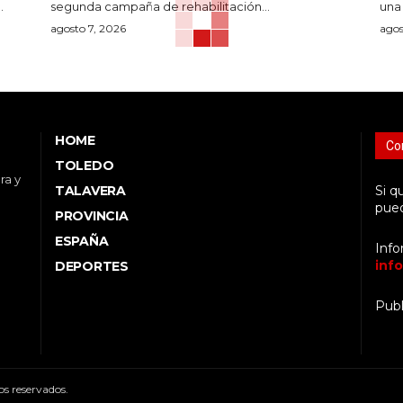
.
segunda campaña de rehabilitación...
una 
agosto 7, 2026
agos
HOME
Co
TOLEDO
ra y
TALAVERA
Si q
pued
PROVINCIA
ESPAÑA
Info
inf
DEPORTES
Publ
s reservados.