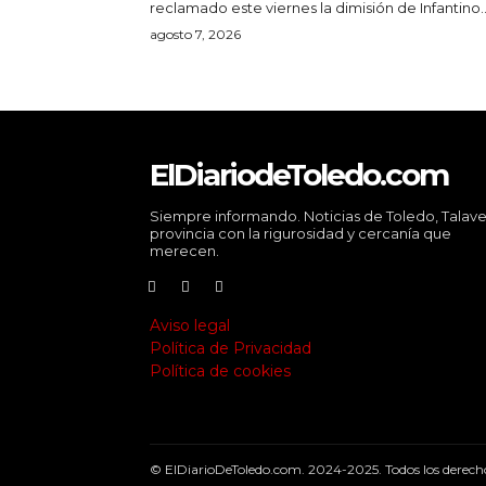
reclamado este viernes la dimisión de Infantino..
agosto 7, 2026
ElDiariodeToledo.com
Siempre informando. Noticias de Toledo, Talave
provincia con la rigurosidad y cercanía que
merecen.
Aviso legal
Política de Privacidad
Política de cookies
© ElDiarioDeToledo.com. 2024-2025. Todos los derecho