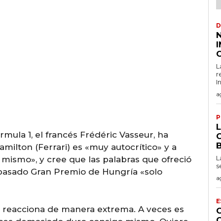
D
C
L
r
I
a
P
rmula 1, el francés Frédéric Vasseur, ha
milton (Ferrari) es «muy autocrítico» y a
L
mismo», y cree que las palabras que ofreció
s
l pasado Gran Premio de Hungría «solo
a
E
e reacciona de manera extrema. A veces es