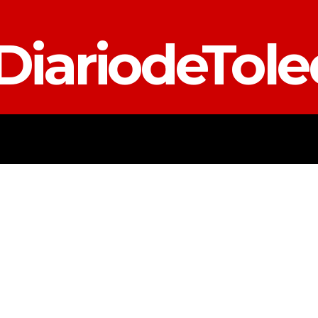
DiariodeTol
TALAVERA
PROVINCIA
E