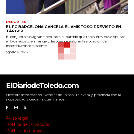
DEPORTES
EL FC BARCELONA CANCELA EL AMISTOSO PREVISTO EN
TÁNGER
El conjunto azulgrana renuncia al partido que tenía previsto disputar
el 15 de agosto en Tánger, después de valorar la situación de
incertidumbre existente.
agosto 6, 2026
ElDiariodeToledo.com
Siempre informando. Noticias de Toledo, Talavera y provincia con la
rigurosidad y cercanía que merecen.
Aviso legal
Política de Privacidad
Política de cookies