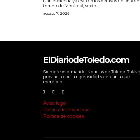
Daniel Mérida ya está en los octavos de final de
torneo de Montreal, sexto...
agosto 7, 2026
ElDiariodeToledo.com
Siempre informando. Noticias de Toledo, Talave
provincia con la rigurosidad y cercanía que
merecen.
Aviso legal
Política de Privacidad
Política de cookies