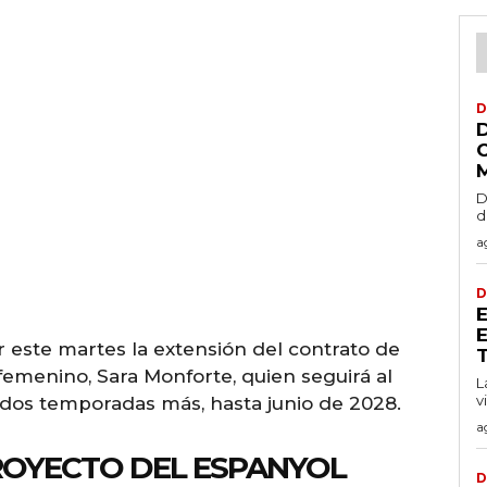
D
D
d
a
D
 este martes la extensión del contrato de
T
emenino, Sara Monforte, quien seguirá al
L
v
dos temporadas más, hasta junio de 2028.
a
ROYECTO DEL ESPANYOL
D