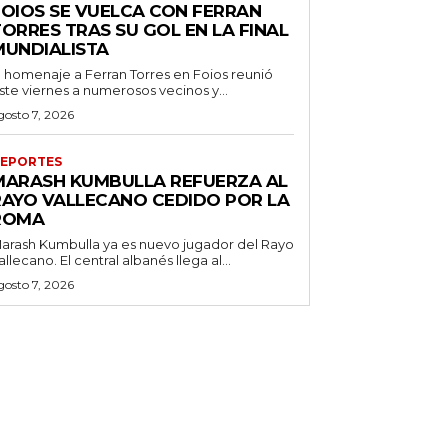
FOIOS SE VUELCA CON FERRAN
ORRES TRAS SU GOL EN LA FINAL
MUNDIALISTA
l homenaje a Ferran Torres en Foios reunió
ste viernes a numerosos vecinos y...
gosto 7, 2026
EPORTES
MARASH KUMBULLA REFUERZA AL
RAYO VALLECANO CEDIDO POR LA
ROMA
arash Kumbulla ya es nuevo jugador del Rayo
allecano. El central albanés llega al...
gosto 7, 2026