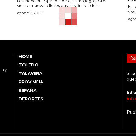
l
La selección española de ciclismo logró este
viernes nueve billetes para las finales del...
El 
vier
agosto 7, 2026
agos
HOME
Co
TOLEDO
ra y
TALAVERA
Si q
pued
PROVINCIA
ESPAÑA
Info
inf
DEPORTES
Publ