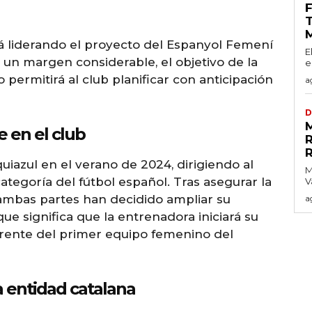
T
á liderando el proyecto del Espanyol Femení
E
un margen considerable, el objetivo de la
e
 permitirá al club planificar con anticipación
a
D
e en el club
uiazul en el verano de 2024, dirigiendo al
M
ategoría del fútbol español. Tras asegurar la
V
, ambas partes han decidido ampliar su
a
e significa que la entrenadora iniciará su
frente del primer equipo femenino del
a entidad catalana