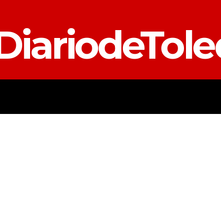
DiariodeTol
TALAVERA
PROVINCIA
E