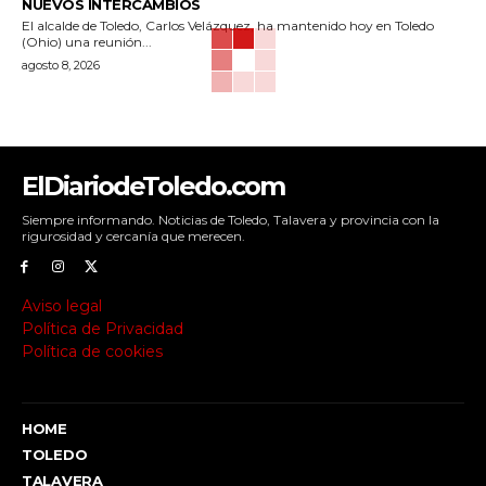
NUEVOS INTERCAMBIOS
El alcalde de Toledo, Carlos Velázquez, ha mantenido hoy en Toledo
(Ohio) una reunión...
agosto 8, 2026
ElDiariodeToledo.com
Siempre informando. Noticias de Toledo, Talavera y provincia con la
rigurosidad y cercanía que merecen.
Aviso legal
Política de Privacidad
Política de cookies
HOME
TOLEDO
TALAVERA