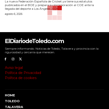
La nueva Federación Española de Cricket ya tiene sus estatutos
publicados en el BOE y prepara su incorporación al COE ante la
llegada del deporte a Los Ángeles 2028.
agosto 6, 2026
ElDiariodeToledo.com
Siempre informando. Noticias de Toledo, Talavera y provincia con la
rigurosidad y cercanía que merecen.
Aviso legal
Política de Privacidad
Política de cookies
HOME
TOLEDO
TALAVERA