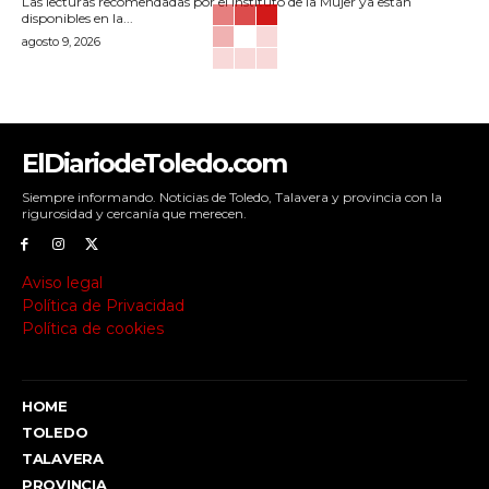
Las lecturas recomendadas por el Instituto de la Mujer ya están
disponibles en la...
agosto 9, 2026
ElDiariodeToledo.com
Siempre informando. Noticias de Toledo, Talavera y provincia con la
rigurosidad y cercanía que merecen.
Aviso legal
Política de Privacidad
Política de cookies
HOME
TOLEDO
TALAVERA
PROVINCIA