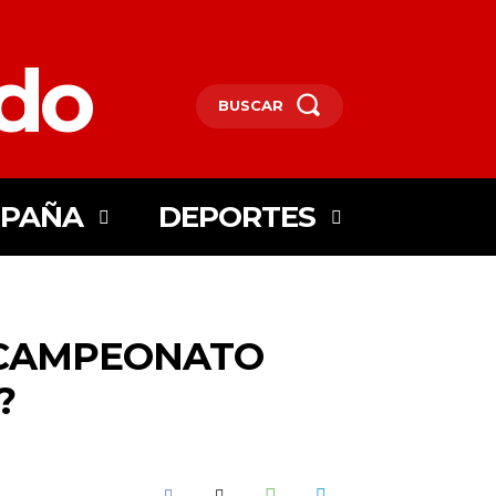
edo
BUSCAR
SPAÑA
DEPORTES
L CAMPEONATO
?