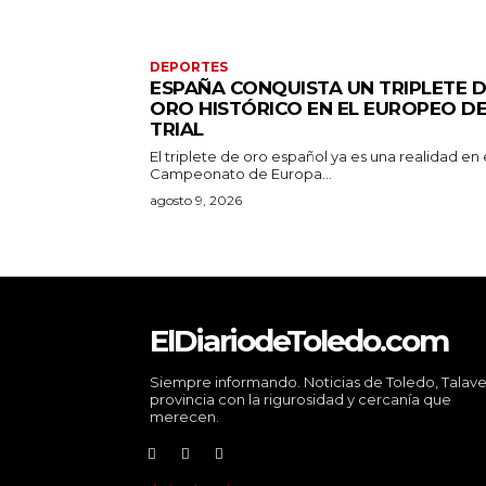
DEPORTES
ESPAÑA CONQUISTA UN TRIPLETE 
ORO HISTÓRICO EN EL EUROPEO D
TRIAL
El triplete de oro español ya es una realidad en 
Campeonato de Europa...
agosto 9, 2026
ElDiariodeToledo.com
Siempre informando. Noticias de Toledo, Talave
provincia con la rigurosidad y cercanía que
merecen.