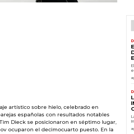
D
E
e
a
D
L
e artístico sobre hielo, celebrado en
 parejas españolas con resultados notables
L
I
y Tim Dieck se posicionaron en séptimo lugar,
a
mov ocuparon el decimocuarto puesto. En la