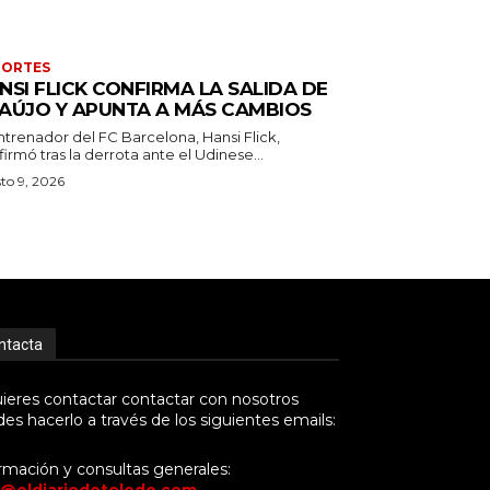
PORTES
NSI FLICK CONFIRMA LA SALIDA DE
AÚJO Y APUNTA A MÁS CAMBIOS
ntrenador del FC Barcelona, Hansi Flick,
irmó tras la derrota ante el Udinese...
to 9, 2026
ntacta
uieres contactar contactar con nosotros
es hacerlo a través de los siguientes emails:
rmación y consultas generales: