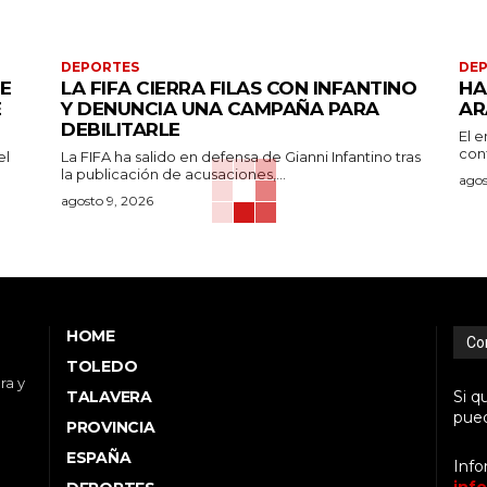
DEPORTES
DE
DE
LA FIFA CIERRA FILAS CON INFANTINO
HA
E
Y DENUNCIA UNA CAMPAÑA PARA
AR
DEBILITARLE
El e
conf
el
La FIFA ha salido en defensa de Gianni Infantino tras
la publicación de acusaciones,...
agos
agosto 9, 2026
HOME
Co
TOLEDO
ra y
TALAVERA
Si q
pued
PROVINCIA
ESPAÑA
Info