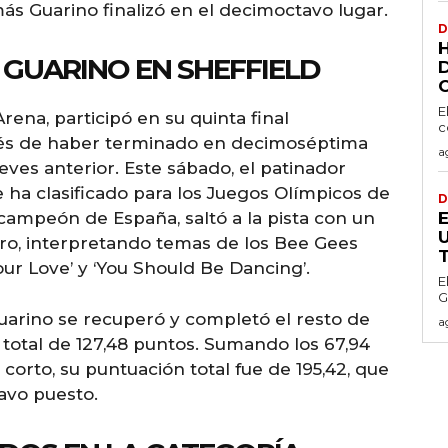
ás Guarino finalizó en el decimoctavo lugar.
D
H
GUARINO EN SHEFFIELD
E
Arena, participó en su quinta final
c
és de haber terminado en decimoséptima
a
eves anterior. Este sábado, el patinador
e ha clasificado para los Juegos Olímpicos de
D
campeón de España, saltó a la pista con un
U
ro, interpretando temas de los Bee Gees
our Love’ y ‘You Should Be Dancing’.
E
G
 Guarino se recuperó y completó el resto de
a
 total de 127,48 puntos. Sumando los 67,94
orto, su puntuación total fue de 195,42, que
tavo puesto.