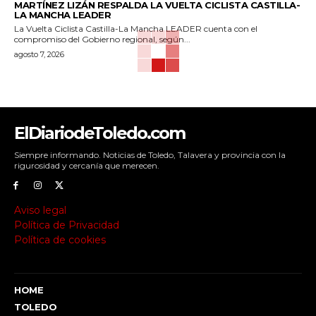
MARTÍNEZ LIZÁN RESPALDA LA VUELTA CICLISTA CASTILLA-
LA MANCHA LEADER
La Vuelta Ciclista Castilla-La Mancha LEADER cuenta con el
compromiso del Gobierno regional, según...
agosto 7, 2026
ElDiariodeToledo.com
Siempre informando. Noticias de Toledo, Talavera y provincia con la
rigurosidad y cercanía que merecen.
Aviso legal
Política de Privacidad
Política de cookies
HOME
TOLEDO