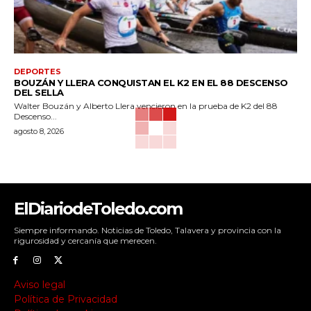
DEPORTES
BOUZÁN Y LLERA CONQUISTAN EL K2 EN EL 88 DESCENSO
DEL SELLA
Walter Bouzán y Alberto Llera vencieron en la prueba de K2 del 88
Descenso...
agosto 8, 2026
ElDiariodeToledo.com
Siempre informando. Noticias de Toledo, Talavera y provincia con la
rigurosidad y cercanía que merecen.
Aviso legal
Política de Privacidad