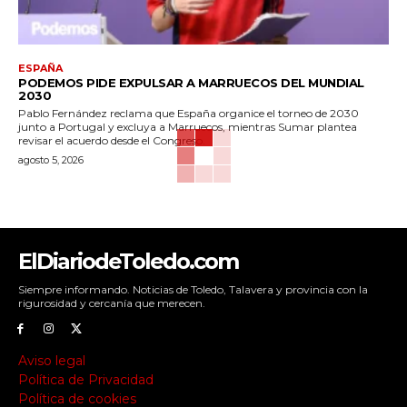
ESPAÑA
PODEMOS PIDE EXPULSAR A MARRUECOS DEL MUNDIAL
2030
Pablo Fernández reclama que España organice el torneo de 2030
junto a Portugal y excluya a Marruecos, mientras Sumar plantea
revisar el acuerdo desde el Congreso.
agosto 5, 2026
ElDiariodeToledo.com
Siempre informando. Noticias de Toledo, Talavera y provincia con la
rigurosidad y cercanía que merecen.
Aviso legal
Política de Privacidad
Política de cookies