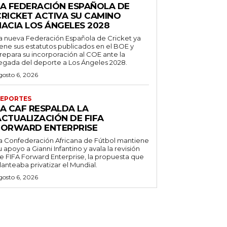
LA FEDERACIÓN ESPAÑOLA DE
CRICKET ACTIVA SU CAMINO
HACIA LOS ÁNGELES 2028
a nueva Federación Española de Cricket ya
iene sus estatutos publicados en el BOE y
repara su incorporación al COE ante la
legada del deporte a Los Ángeles 2028.
gosto 6, 2026
EPORTES
LA CAF RESPALDA LA
ACTUALIZACIÓN DE FIFA
FORWARD ENTERPRISE
a Confederación Africana de Fútbol mantiene
u apoyo a Gianni Infantino y avala la revisión
e FIFA Forward Enterprise, la propuesta que
lanteaba privatizar el Mundial.
gosto 6, 2026