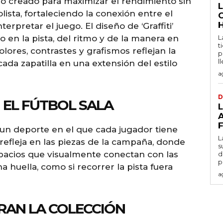
do creado para maximizar el rendimiento sin
olista, fortaleciendo la conexión entre el
terpretar el juego. El diseño de ‘Graffiti’
en la pista, del ritmo y de la manera en
L
t
lores, contrastes y grafismos reflejan la
p
l
cada zapatilla en una extensión del estilo
a
D
 EL FÚTBOL SALA
 un deporte en el que cada jugador tiene
L
e refleja en las piezas de la campaña, donde
s
spacios que visualmente conectan con las
d
p
a huella, como si recorrer la pista fuera
a
RAN LA COLECCIÓN