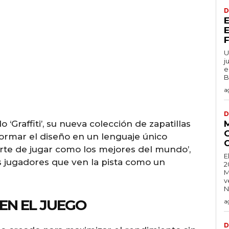
D
U
j
e
B
a
D
‘Graffiti’, su nueva colección de zapatillas
formar el diseño en un lenguaje único
 arte de jugar como los mejores del mundo’,
E
os jugadores que ven la pista como un
2
M
v
N
EN EL JUEGO
a
D