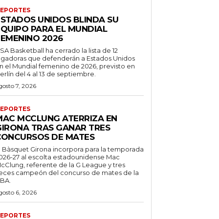
EPORTES
ESTADOS UNIDOS BLINDA SU
EQUIPO PARA EL MUNDIAL
FEMENINO 2026
SA Basketball ha cerrado la lista de 12
ugadoras que defenderán a Estados Unidos
n el Mundial femenino de 2026, previsto en
erlín del 4 al 13 de septiembre.
gosto 7, 2026
EPORTES
MAC MCCLUNG ATERRIZA EN
GIRONA TRAS GANAR TRES
CONCURSOS DE MATES
l Bàsquet Girona incorpora para la temporada
026-27 al escolta estadounidense Mac
cClung, referente de la G League y tres
eces campeón del concurso de mates de la
BA.
gosto 6, 2026
EPORTES