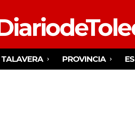
DiariodeTol
TALAVERA
PROVINCIA
E