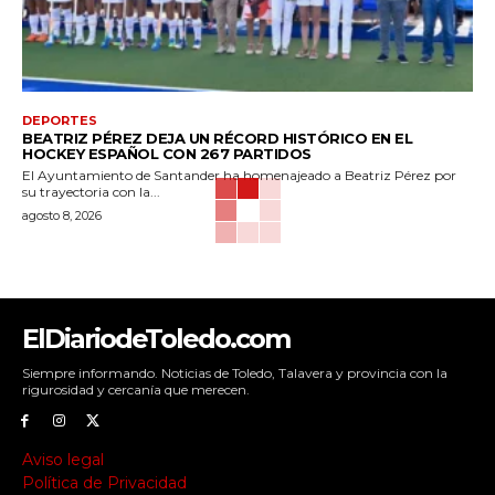
DEPORTES
BEATRIZ PÉREZ DEJA UN RÉCORD HISTÓRICO EN EL
HOCKEY ESPAÑOL CON 267 PARTIDOS
El Ayuntamiento de Santander ha homenajeado a Beatriz Pérez por
su trayectoria con la...
agosto 8, 2026
ElDiariodeToledo.com
Siempre informando. Noticias de Toledo, Talavera y provincia con la
rigurosidad y cercanía que merecen.
Aviso legal
Política de Privacidad