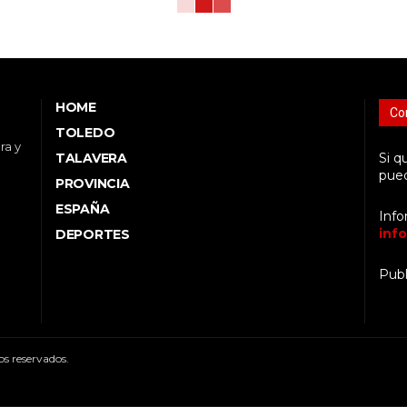
HOME
Co
TOLEDO
ra y
TALAVERA
Si q
pued
PROVINCIA
ESPAÑA
Info
inf
DEPORTES
Publ
s reservados.