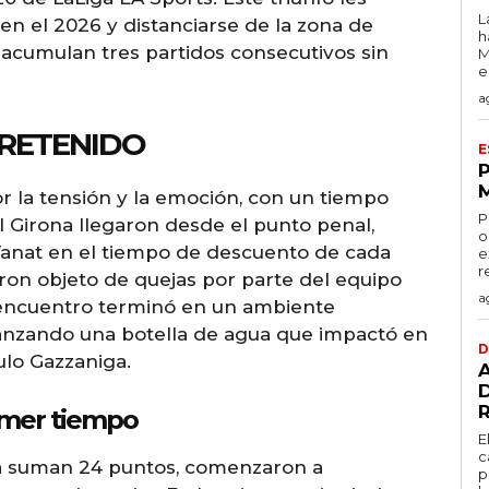
L
n el 2026 y distanciarse de la zona de
h
 acumulan tres partidos consecutivos sin
M
e
a
TRETENIDO
E
r la tensión y la emoción, con un tiempo
P
l Girona llegaron desde el punto penal,
o
Vanat en el tiempo de descuento de cada
e
r
eron objeto de quejas por parte del equipo
a
l encuentro terminó en un ambiente
lanzando una botella de agua que impactó en
D
ulo Gazzaniga.
imer tiempo
E
c
ra suman 24 puntos, comenzaron a
p