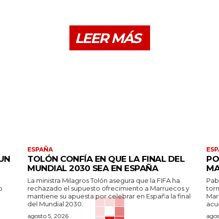
LEER MÁS
ESPAÑA
ESP
UN
TOLÓN CONFÍA EN QUE LA FINAL DEL
PO
MUNDIAL 2030 SEA EN ESPAÑA
MA
La ministra Milagros Tolón asegura que la FIFA ha
Pab
o
rechazado el supuesto ofrecimiento a Marruecos y
tor
mantiene su apuesta por celebrar en España la final
Mar
del Mundial 2030.
acu
agosto 5, 2026
agos