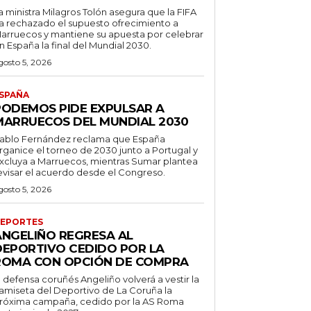
a ministra Milagros Tolón asegura que la FIFA
a rechazado el supuesto ofrecimiento a
arruecos y mantiene su apuesta por celebrar
n España la final del Mundial 2030.
gosto 5, 2026
SPAÑA
PODEMOS PIDE EXPULSAR A
MARRUECOS DEL MUNDIAL 2030
ablo Fernández reclama que España
rganice el torneo de 2030 junto a Portugal y
xcluya a Marruecos, mientras Sumar plantea
evisar el acuerdo desde el Congreso.
gosto 5, 2026
EPORTES
ANGELIÑO REGRESA AL
DEPORTIVO CEDIDO POR LA
ROMA CON OPCIÓN DE COMPRA
l defensa coruñés Angeliño volverá a vestir la
amiseta del Deportivo de La Coruña la
róxima campaña, cedido por la AS Roma