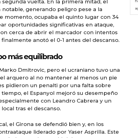
h
 segunda vuelta. En la primera mitad, el
a
 notable, generando peligro pese a la
ese momento, ocupaba el quinto lugar con 34
ear oportunidades significativas en ataque,
eron cerca de abrir el marcador con intentos
 finalmente anotó el 0-1 antes del descanso.
po más equilibrado
 Marko Dmitrovic, pero el ucraniano tuvo una
del arquero al no mantener al menos un pie
es pidieron un penalti por una falta sobre
 tiempo, el Espanyol mejoró su desempeño
 especialmente con Leandro Cabrera y un
local tras el descanso.
al, el Girona se defendió bien y, en los
ntraataque liderado por Yaser Asprilla. Este