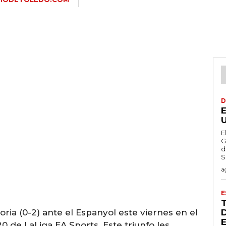
D
E
G
d
S
a
E
oria (0-2) ante el Espanyol este viernes en el
 de LaLiga EA Sports. Este triunfo les