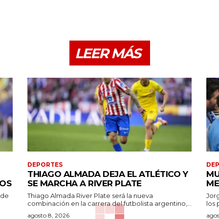
LEER MÁS
DEPORTES
DE
THIAGO ALMADA DEJA EL ATLÉTICO Y
MU
ROS
SE MARCHA A RIVER PLATE
ME
 de
Thiago Almada River Plate será la nueva
Jor
combinación en la carrera del futbolista argentino,...
los 
agosto 8, 2026
agos