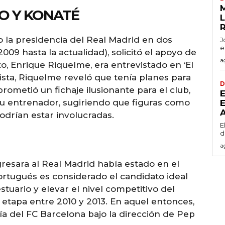
O Y KONATÉ
L
 la presidencia del Real Madrid en dos
J
e
09 hasta la actualidad), solicitó el apoyo de
a
to, Enrique Riquelme, era entrevistado en ‘El
sta, Riquelme reveló que tenía planes para
D
prometió un fichaje ilusionante para el club,
u entrenador, sugiriendo que figuras como
drían estar involucradas.
E
d
a
resara al Real Madrid había estado en el
ortugués es considerado el candidato ideal
stuario y elevar el nivel competitivo del
 etapa entre 2010 y 2013. En aquel entonces,
a del FC Barcelona bajo la dirección de Pep