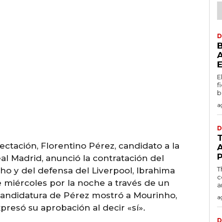
D
E
f
b
a
D
ctación, Florentino Pérez, candidato a la
A
l Madrid, anunció la contratación del
T
o y del defensa del Liverpool, Ibrahima
c
e miércoles por la noche a través de un
a
a candidatura de Pérez mostró a Mourinho,
a
presó su aprobación al decir «sí».
D