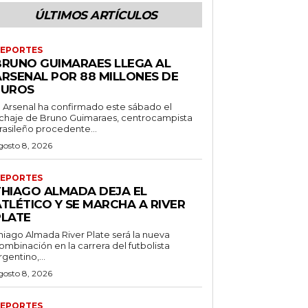
ÚLTIMOS ARTÍCULOS
EPORTES
BRUNO GUIMARAES LLEGA AL
ARSENAL POR 88 MILLONES DE
EUROS
l Arsenal ha confirmado este sábado el
ichaje de Bruno Guimaraes, centrocampista
rasileño procedente...
gosto 8, 2026
EPORTES
THIAGO ALMADA DEJA EL
TLÉTICO Y SE MARCHA A RIVER
PLATE
hiago Almada River Plate será la nueva
ombinación en la carrera del futbolista
rgentino,...
gosto 8, 2026
EPORTES