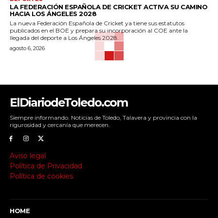
LA FEDERACIÓN ESPAÑOLA DE CRICKET ACTIVA SU CAMINO
HACIA LOS ÁNGELES 2028
La nueva Federación Española de Cricket ya tiene sus estatutos
publicados en el BOE y prepara su incorporación al COE ante la
llegada del deporte a Los Ángeles 2028.
agosto 6, 2026
ElDiariodeToledo.com
Siempre informando. Noticias de Toledo, Talavera y provincia con la
rigurosidad y cercanía que merecen.
Aviso legal
Política de Privacidad
Política de cookies
HOME