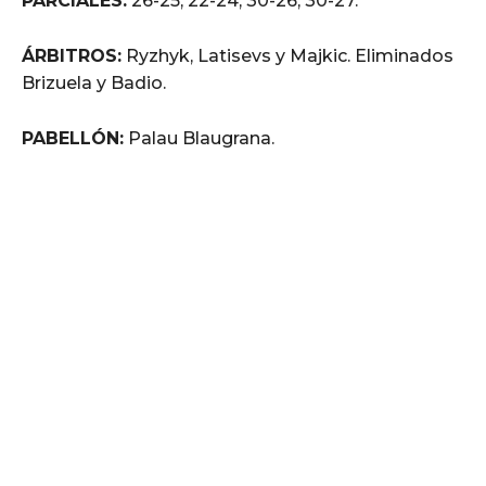
PARCIALES:
26-25, 22-24, 30-26, 30-27.
ÁRBITROS:
Ryzhyk, Latisevs y Majkic. Eliminados
Brizuela y Badio.
PABELLÓN:
Palau Blaugrana.