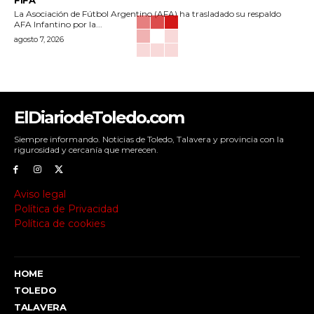
La Asociación de Fútbol Argentino (AFA) ha trasladado su respaldo
AFA Infantino por la...
agosto 7, 2026
ElDiariodeToledo.com
Siempre informando. Noticias de Toledo, Talavera y provincia con la
rigurosidad y cercanía que merecen.
Aviso legal
Política de Privacidad
Política de cookies
HOME
TOLEDO
TALAVERA