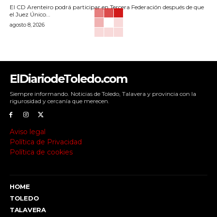
El CD Arenteiro podrá participar en Tercera Federación después de que
el Juez Único...
agosto 8, 2026
ElDiariodeToledo.com
Siempre informando. Noticias de Toledo, Talavera y provincia con la
rigurosidad y cercanía que merecen.
Aviso legal
Política de Privacidad
Política de cookies
HOME
TOLEDO
TALAVERA