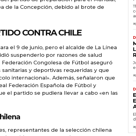
T
ea de la Concepción, debido al brote de
c
a
a
TIDO CONTRA CHILE
D
a el 9 de junio, pero el alcalde de La Línea
L
idió suspenderlo por razones de salud
 la Federación Congolesa de Fútbol aseguró
J
e
sanitarias y deportivas requeridas y que
a
colo internacional». Además, señalaron que
eal Federación Española de Fútbol y
D
 el partido se pudiera llevar a cabo «en las
E
chilena
d
a
, representantes de la selección chilena