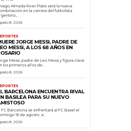
hiago Almada River Plate será la nueva
ombinación en la carrera del futbolista
rgentino,...
gosto 8, 2026
EPORTES
MUERE JORGE MESSI, PADRE DE
EO MESSI, A LOS 68 AÑOS EN
ROSARIO
orge Messi, padre de Leo Messi y figura clave
n los primeros años de...
gosto 8, 2026
EPORTES
EL BARCELONA ENCUENTRA RIVAL
EN BASILEA PARA SU NUEVO
AMISTOSO
l FC Barcelona se enfrentará al FC Basel el
omingo 16 de agosto, a...
gosto 8, 2026