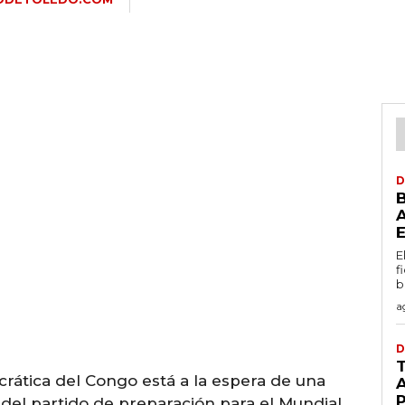
D
E
f
b
a
D
rática del Congo está a la espera de una
A
 del partido de preparación para el Mundial,