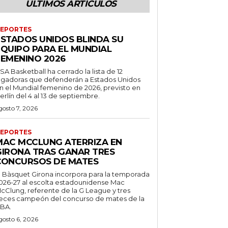
ÚLTIMOS ARTÍCULOS
EPORTES
ESTADOS UNIDOS BLINDA SU
EQUIPO PARA EL MUNDIAL
FEMENINO 2026
SA Basketball ha cerrado la lista de 12
ugadoras que defenderán a Estados Unidos
n el Mundial femenino de 2026, previsto en
erlín del 4 al 13 de septiembre.
gosto 7, 2026
EPORTES
MAC MCCLUNG ATERRIZA EN
GIRONA TRAS GANAR TRES
CONCURSOS DE MATES
l Bàsquet Girona incorpora para la temporada
026-27 al escolta estadounidense Mac
cClung, referente de la G League y tres
eces campeón del concurso de mates de la
BA.
gosto 6, 2026