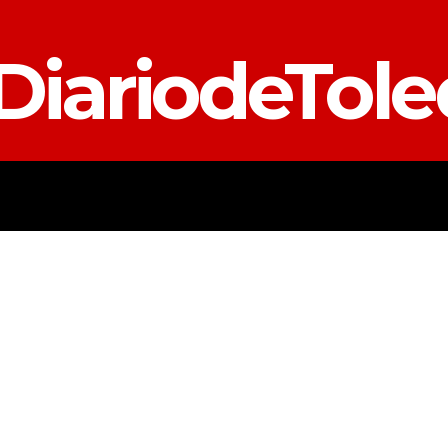
DiariodeTol
TALAVERA
PROVINCIA
E