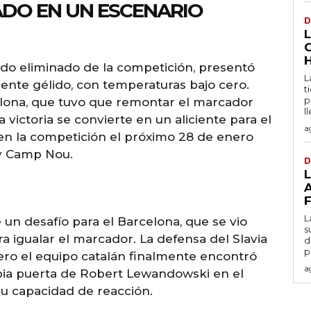
DO EN UN ESCENARIO
D
ado eliminado de la competición, presentó
L
ente gélido, con temperaturas bajo cero.
t
p
lona, que tuvo que remontar el marcador
l
 victoria se convierte en un aliciente para el
a
 en la competición el próximo 28 de enero
fy Camp Nou.
D
L
 un desafío para el Barcelona, que se vio
s
a igualar el marcador. La defensa del Slavia
d
p
ero el equipo catalán finalmente encontró
a
opia puerta de Robert Lewandowski en el
su capacidad de reacción.