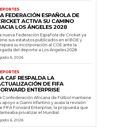
EPORTES
LA FEDERACIÓN ESPAÑOLA DE
CRICKET ACTIVA SU CAMINO
HACIA LOS ÁNGELES 2028
a nueva Federación Española de Cricket ya
iene sus estatutos publicados en el BOE y
repara su incorporación al COE ante la
legada del deporte a Los Ángeles 2028.
gosto 6, 2026
EPORTES
LA CAF RESPALDA LA
ACTUALIZACIÓN DE FIFA
FORWARD ENTERPRISE
a Confederación Africana de Fútbol mantiene
u apoyo a Gianni Infantino y avala la revisión
e FIFA Forward Enterprise, la propuesta que
lanteaba privatizar el Mundial.
gosto 6, 2026