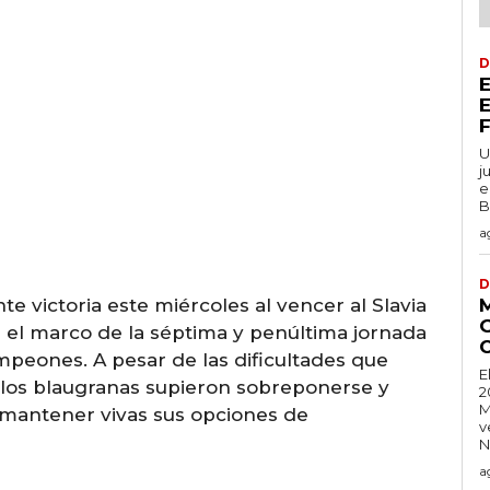
D
U
j
e
B
a
D
e victoria este miércoles al vencer al Slavia
 el marco de la séptima y penúltima jornada
ampeones. A pesar de las dificultades que
E
 los blaugranas supieron sobreponerse y
2
M
 mantener vivas sus opciones de
v
N
a