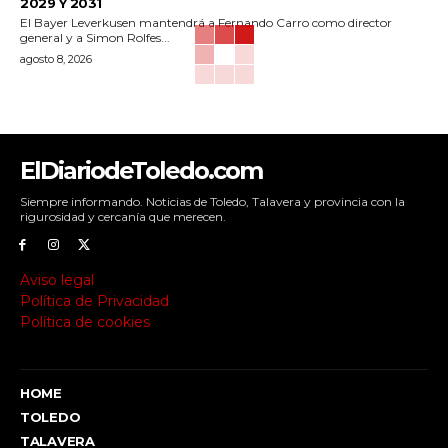
2029 Y 2031
El Bayer Leverkusen mantendrá a Fernando Carro como director
general y a Simon Rolfes...
agosto 8, 2026
ElDiariodeToledo.com
Siempre informando. Noticias de Toledo, Talavera y provincia con la
rigurosidad y cercanía que merecen.
Aviso legal
Política de Privacidad
Política de cookies
HOME
TOLEDO
TALAVERA