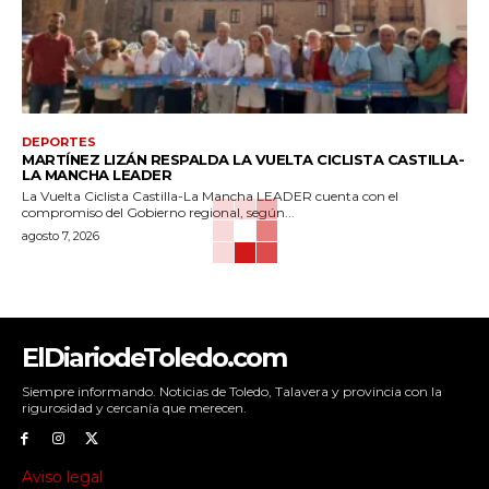
DEPORTES
MARTÍNEZ LIZÁN RESPALDA LA VUELTA CICLISTA CASTILLA-
LA MANCHA LEADER
La Vuelta Ciclista Castilla-La Mancha LEADER cuenta con el
compromiso del Gobierno regional, según...
agosto 7, 2026
ElDiariodeToledo.com
Siempre informando. Noticias de Toledo, Talavera y provincia con la
rigurosidad y cercanía que merecen.
Aviso legal