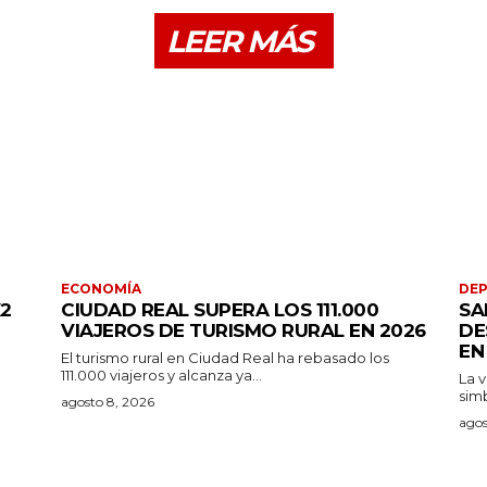
LEER MÁS
ECONOMÍA
DE
K2
CIUDAD REAL SUPERA LOS 111.000
SA
VIAJEROS DE TURISMO RURAL EN 2026
DE
EN
El turismo rural en Ciudad Real ha rebasado los
111.000 viajeros y alcanza ya...
La v
simb
agosto 8, 2026
agos