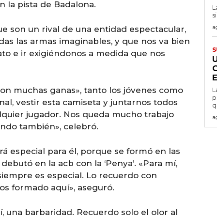
n la pista de Badalona.
L
s
a
e son un rival de una entidad espectacular,
odas las armas imaginables, y que nos va bien
S
to e ir exigiéndonos a medida que nos
con muchas ganas», tanto los jóvenes como
L
p
nal, vestir esta camiseta y juntarnos todos
q
alquier jugador. Nos queda mucho trabajo
a
ando también», celebró.
á especial para él, porque se formó en las
 debutó en la acb con la ‘Penya’. «Para mí,
siempre es especial. Lo recuerdo con
s formado aquí», aseguró.
, una barbaridad. Recuerdo solo el olor al