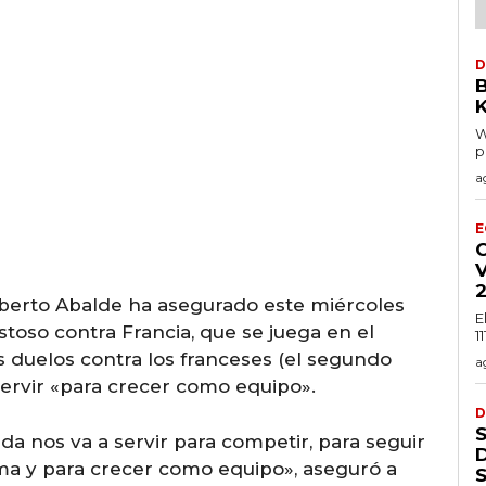
D
K
W
p
a
E
C
lberto Abalde ha asegurado este miércoles
E
stoso contra Francia, que se juega en el
1
 duelos contra los franceses (el segundo
a
 servir «para crecer como equipo».
D
uda nos va a servir para competir, para seguir
ma y para crecer como equipo», aseguró a