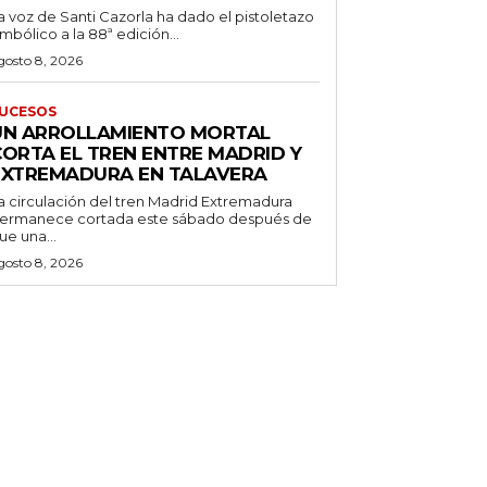
a voz de Santi Cazorla ha dado el pistoletazo
imbólico a la 88ª edición...
gosto 8, 2026
UCESOS
UN ARROLLAMIENTO MORTAL
CORTA EL TREN ENTRE MADRID Y
EXTREMADURA EN TALAVERA
a circulación del tren Madrid Extremadura
ermanece cortada este sábado después de
ue una...
gosto 8, 2026