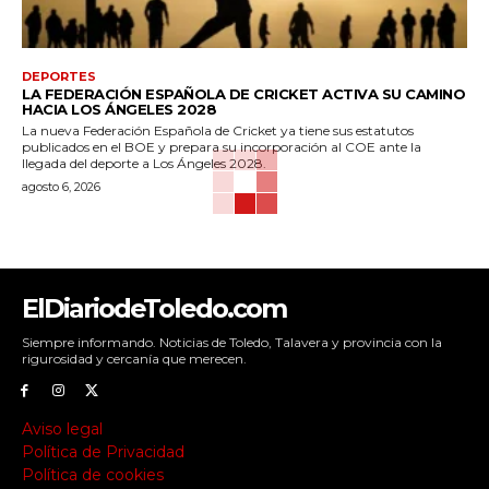
DEPORTES
LA FEDERACIÓN ESPAÑOLA DE CRICKET ACTIVA SU CAMINO
HACIA LOS ÁNGELES 2028
La nueva Federación Española de Cricket ya tiene sus estatutos
publicados en el BOE y prepara su incorporación al COE ante la
llegada del deporte a Los Ángeles 2028.
agosto 6, 2026
ElDiariodeToledo.com
Siempre informando. Noticias de Toledo, Talavera y provincia con la
rigurosidad y cercanía que merecen.
Aviso legal
Política de Privacidad
Política de cookies