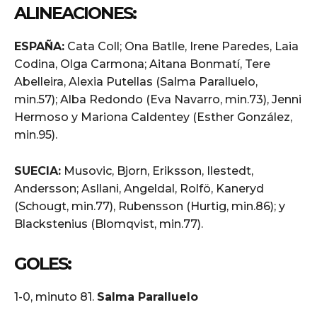
ALINEACIONES:
ESPAÑA:
Cata Coll; Ona Batlle, Irene Paredes, Laia
Codina, Olga Carmona; Aitana Bonmatí, Tere
Abelleira, Alexia Putellas (Salma Paralluelo,
min.57); Alba Redondo (Eva Navarro, min.73), Jenni
Hermoso y Mariona Caldentey (Esther González,
min.95).
SUECIA:
Musovic, Bjorn, Eriksson, Ilestedt,
Andersson; Asllani, Angeldal, Rolfö, Kaneryd
(Schougt, min.77), Rubensson (Hurtig, min.86); y
Blackstenius (Blomqvist, min.77).
GOLES:
1-0, minuto 81.
Salma Paralluelo